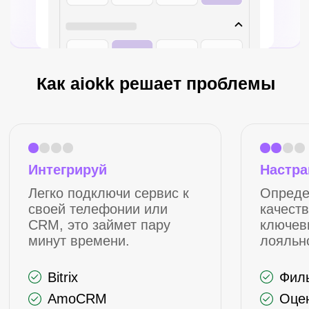
Аналитика звонков
Ценообразование
за считанные
на базе конструктора
секунды
Быстрый старт
без знаний кода
Зарегистрироваться
Определение
Пересказ звонка
языков
Получите короткую
выжимку с ключевыми