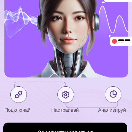
Подключай
Настраивай
Анализируй
Зарегистрироваться
Проблема,
которую мы
решаем
Люди прослушивают 5-10%,
а aiokk - 100%