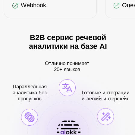
Мониторьте, на каких
аспектами разговора и
языках ведутся
не тратьте время на его
разговоры
прослушивание целиком
за минуту
₸5
за минуту
₸5
Оценка
Рекомендации
лояльности
для лояльности
клиента
клиента
Высчитываем оценку от
Предоставим
1 до 10 на основе
рекомендации по
поведения клиента в
действиям, которые
ходе разговора
помогут улучшить оценку
в следующий раз
за минуту
за минуту
₸2
₸5
Обоснование для
Критерии оценки
лояльности
сотрудника
клиента
Сформулируйте до 10
вопросов для оценки
Дополнительно дадим