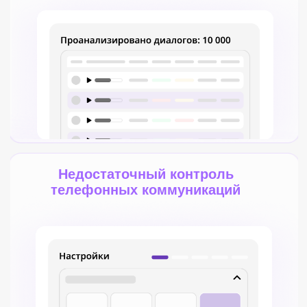
Легко подключи сервис к
Определи, что важно:
своей телефонии или
качество общения,
CRM, это займет пару
ключевые фразы или
минут времени.
лояльность клиентов.
Bitrix
Фильтрация звонков
AmoCRM
Оценка сотрудников
Webhook
Оценка лидов
B2B сервис речевой
аналитики на базе AI
Отлично понимает
20+ языков
Параллельная
Готовые интеграции
аналитика без
и легкий интерфейс
пропусков