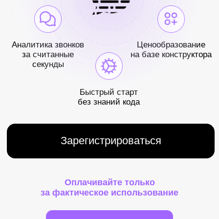
качества работы
краткое, но развернутое
сотрудника по шкале от
объяснение
1 до 10 по итогам
выставленной оценке
разговора
за минуту
за вопрос
₸3
₸2
Рекомендации
Обоснование для
для оценки
оценки
сотрудника
сотрудника
Предоставим
Дополнительно
рекомендации по
предоставим краткое, но
действиям, которые
содержательное
помогут сотруднику
объяснение оценки по
улучшить свои итоговые
каждому критерию
показатели
за вопрос
за вопрос
₸2
₸3
Проверка на
Оплачивайте только
наличие маяков
за фактическое использование
Найдем и выделим
ключевые слова или
выражения, которые
важно отслеживать: как