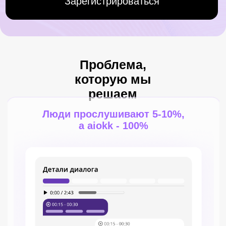
Потеря клиентов из-за
некачественных диалогов
Отсутствие прозрачности в
телефонных разговорах